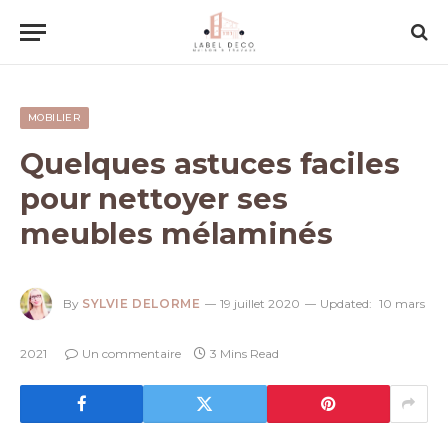
MOBILIER
Quelques astuces faciles
pour nettoyer ses
meubles mélaminés
By
SYLVIE DELORME
19 juillet 2020
Updated:
10 mars
2021
Un commentaire
3 Mins Read