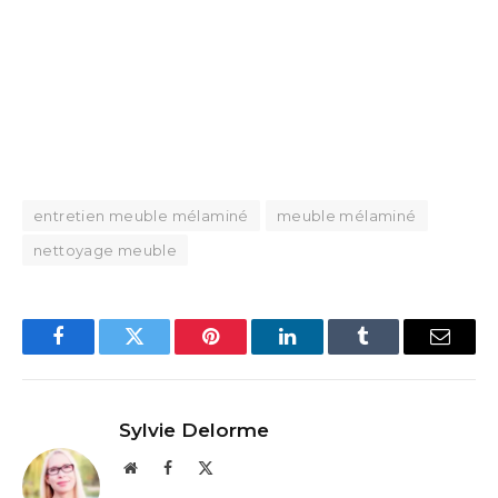
entretien meuble mélaminé
meuble mélaminé
nettoyage meuble
Facebook
Twitter
Pinterest
LinkedIn
Tumblr
Email
Sylvie Delorme
Website
Facebook
X
(Twitter)