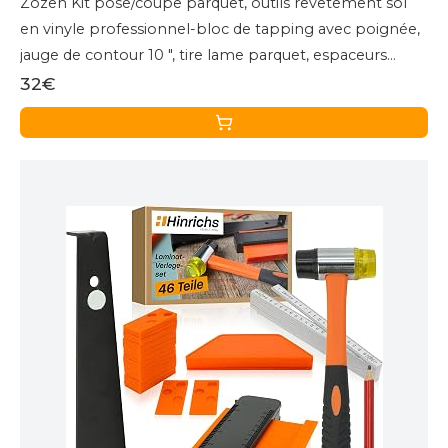
Zozen Kit pose/coupe parquet, outils revêtement sol
en vinyle professionnel-bloc de tapping avec poignée,
jauge de contour 10 ", tire lame parquet, espaceurs
plancher 2 en 1, maillet en.
32€