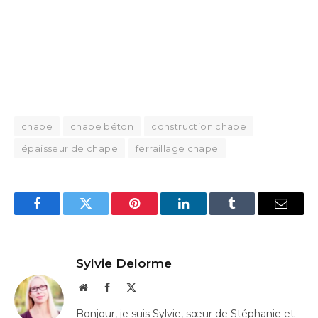
chape
chape béton
construction chape
épaisseur de chape
ferraillage chape
Facebook
Twitter
Pinterest
LinkedIn
Tumblr
Email
Sylvie Delorme
Website
Facebook
X
(Twitter)
Bonjour, je suis Sylvie, sœur de Stéphanie et