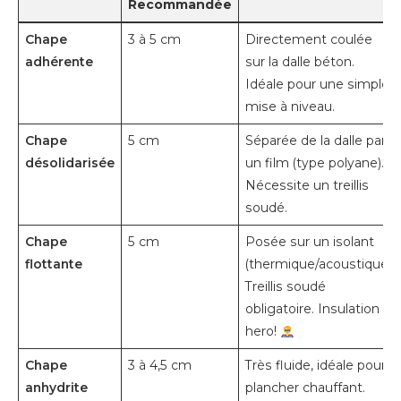
Recommandée
Chape
3 à 5 cm
Directement coulée
adhérente
sur la dalle béton.
Idéale pour une simple
mise à niveau.
Chape
5 cm
Séparée de la dalle par
désolidarisée
un film (type polyane).
Nécessite un treillis
soudé.
Chape
5 cm
Posée sur un isolant
flottante
(thermique/acoustique).
Treillis soudé
obligatoire. Insulation
hero!
Chape
3 à 4,5 cm
Très fluide, idéale pour
anhydrite
plancher chauffant.