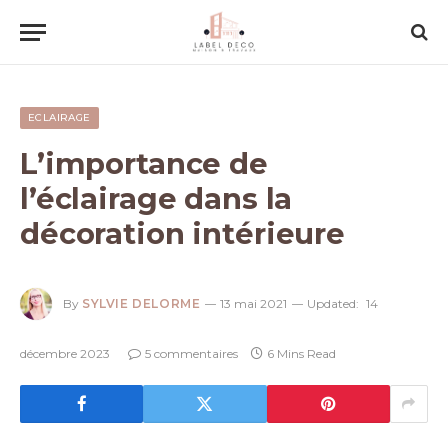
ECLAIRAGE
L’importance de
l’éclairage dans la
décoration intérieure
By
SYLVIE DELORME
13 mai 2021
Updated:
14
décembre 2023
5 commentaires
6 Mins Read