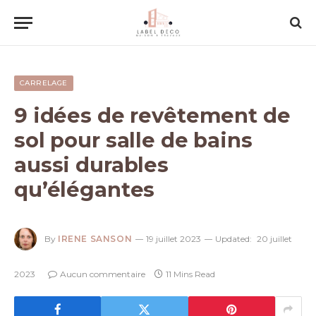
CARRELAGE
9 idées de revêtement de
sol pour salle de bains
aussi durables
qu’élégantes
By
IRENE SANSON
19 juillet 2023
Updated:
20 juillet
2023
Aucun commentaire
11 Mins Read